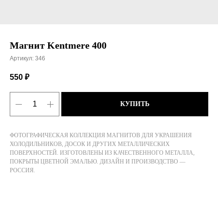
Магнит Kentmere 400
Артикул:
346
550
₽
КУПИТЬ
ФОТОГРАФИЧЕСКАЯ КОЛЛЕКЦИЯ МАГНИТОВ ДЛЯ УКРАШЕНИЯ
ХОЛОДИЛЬНИКОВ, ДОСОК И ДРУГИХ МЕТАЛЛИЧЕСКИХ
ПОВЕРХНОСТЕЙ. ИЗГОТОВЛЕНЫ ИЗ КАЧЕСТВЕННОГО МЕТАЛЛА,
ПОКРЫТЫ ЦВЕТНОЙ ЭМАЛЬЮ. ДИЗАЙН И ПРОИЗВОДСТВО —
РОССИЯ.