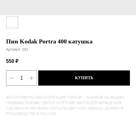
Пин Kodak Portra 400 катушка
Артикул:
201
550
₽
КУПИТЬ
ФОТОГРАФИЧЕСКАЯ КОЛЛЕКЦИЯ "ПИНОВ" - ЗНАЧКОВ НА ЛАЦКАН
ПИДЖАКА, РЮКЗАК, СВИТЕР И ПРОЧИЕ МЕСТА ДЛЯ УКРАШЕНИЯ.
СДЕЛАНЫ ИЗ МЕТАЛЛА, ПОКРЫТЫ ЦВЕТНОЙ ЭМАЛЬЮ. ДИЗАЙН И
ПРОИЗВОДСТВО В РОССИИ.