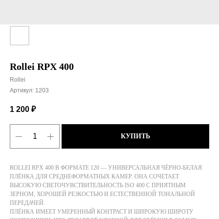
Rollei RPX 400
Rollei
Артикул:
1203
1 200
₽
КУПИТЬ
ROLLEI RPX 400 В ФОРМАТЕ 120 — УНИВЕРСАЛЬНАЯ ЧЁРНО-БЕЛАЯ
ПЛЁНКА ДЛЯ СРЕДНЕФОРМАТНЫХ КАМЕР. ОНА СОЧЕТАЕТ
ВЫСОКУЮ СВЕТОЧУВСТВИТЕЛЬНОСТЬ ISO 400 С ПРИЯТНЫМ
ЗЕРНОМ, ХОРОШЕЙ РЕЗКОСТЬЮ И ЕСТЕСТВЕННОЙ ТОНАЛЬНОЙ
ПЕРЕДАЧЕЙ.
ПЛЁНКА ИМЕЕТ УМЕРЕННЫЙ КОНТРАСТ И ШИРОКУЮ ШИРОТУ