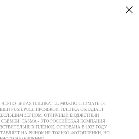
АЯ ЧЁРНО-БЕЛАЯ ПЛЁНКА. ЕЁ МОЖНО СНИМАТЬ ОТ
УЮЩЕЙ PUSH/PULL ПРОЯВКОЙ, ПЛЕНКА ОБЛАДАЕТ
ЕБОЛЬШИМ ЗЕРНОМ. ОТЛИЧНЫЙ БЮДЖЕТНЫЙ
 СЪЁМКИ. TASMA - ЭТО РОССИЙСКАЯ КОМПАНИЯ
ВСТВИТЕЛЬНЫХ ПЛЕНОК. ОСНОВАНА В 1933 ГОДУ
СТАВЛЯЕТ НА РЫНОК НЕ ТОЛЬКО ФОТОПЛЁНКИ, НО
ЬНОГО НАЗНАЧЕНИЯ.