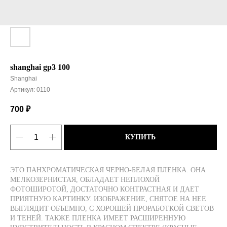
shanghai gp3 100
Shanghai
Артикул:
0110
700
₽
КУПИТЬ
ЭТО ПАНХРОМАТИЧЕСКАЯ ЧЕРНО-БЕЛАЯ ПЛЕНКА. ОНА
МЕЛКОЗЕРНИСТАЯ, ОБЛАДАЕТ НЕПЛОХОЙ
ФОТОШИРОТОЙ, ДОСТАТОЧНО КОНТРАСТНАЯ И ДАЕТ
ПРИЯТНУЮ КАРТИНКУ. ИЗОБРАЖЕНИЕ, СНЯТОЕ НА НЕЕ
ВЫГЛЯДИТ ОБЪЕМНО, С ХОРОШЕЙ ПРОРАБОТКОЙ СВЕТОВ
И ТЕНЕЙ. ТАКЖЕ ПЛЕНКА ИМЕЕТ РАСШИРЕННУЮ