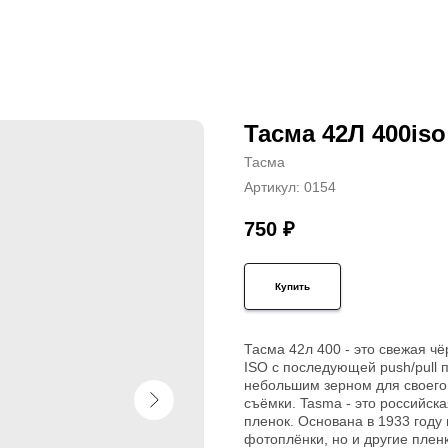
Тасма 42Л 400iso
Тасма
Артикул:
0154
750
₽
Купить
Тасма 42л 400 - это свежая ч
ISO с последующей push/pull 
небольшим зерном для своего
съёмки. Tasma - это российск
пленок. Основана в 1933 году 
фотоплёнки, но и другие плен