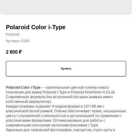
Polaroid Color i-Type
Polaroid
Артикул:
0184
2 800
₽
Купить
Polaroid Color i-Type
— оригинальная цветная плёнка нового
поколения для камер Polaroid i-Type и Polaroid Now/Now+/I-2/Lab.
Современная формула без встроенной батареи (камера имеет
собственный аккумулятор).
Каждая упаковка содержит 8 кадров формата 107×88 мм с
классической белой рамкой. Плёнка обеспечивает яркие, насыщенные
цвета с улучшенной стабильностью и детализацией по сравнению с
классическими формулами. Оптимизирована для работы с
современными сенсорами экспонометров камер i-Type.
Идеальна для творческой фотографии, портретов, стрит-шута и